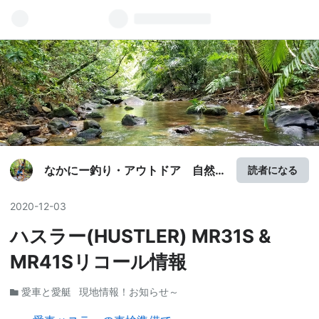
なかにー釣り・アウトドア 自然
読者になる
とふれあい生き力！
2020
-
12
-
03
ハスラー(HUSTLER) MR31S &
MR41Sリコール情報
愛車と愛艇
現地情報！お知らせ～