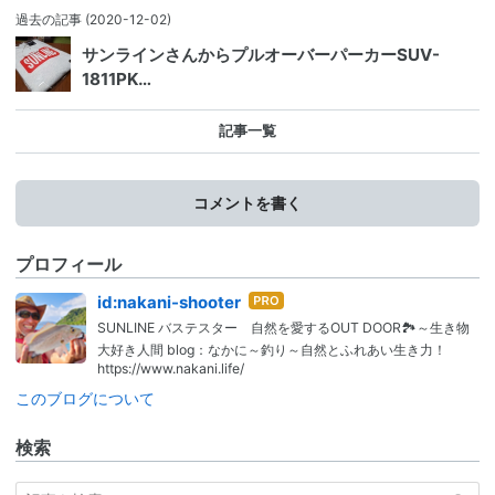
過去の記事
(2020-12-02)
サンラインさんからプルオーバーパーカーSUV-
1811PK…
記事一覧
コメントを書く
プロフィール
はて
id:nakani-shooter
なブ
SUNLINE バステスター 自然を愛するOUT DOOR🏞️～生き物
ログ
大好き人間 blog：なかに～釣り～自然とふれあい生き力！
Pro
https://www.nakani.life/
このブログについて
検索